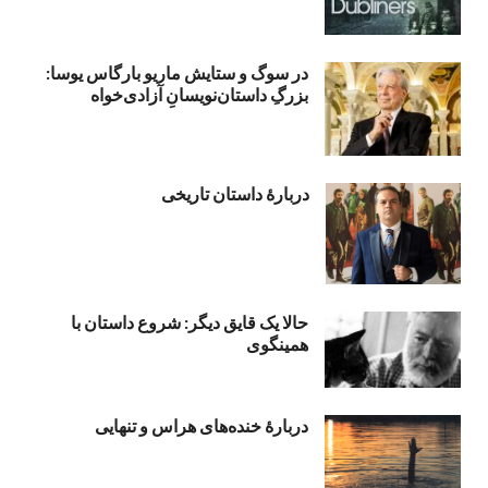
در سوگ و ستایش ماریو بارگاس یوسا:
بزرگِ داستان‌نویسانِ آزادی‌خواه
دربارۀ داستان تاریخی
حالا یک قایق دیگر: شروع داستان با
همینگوی
دربارهٔ خنده‌های هراس و تنهایی