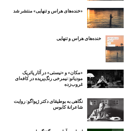
«خنده‌های هراس و تنهایی» منتشر شد
خنده‌های هراس و تنهایی
«مکان» و «نیستی» در آثار پاتریک
مودیانو: نیمرخی رنگ‌پریده در کافه‌ای
غروب‌زده
نگاهی به بوطیقای دکتر ژیواگو: روایت
شاعرانۀ کابوس