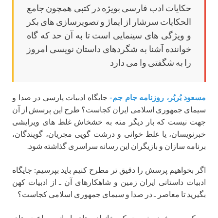
حکایات ادب فارسی بویژه در کتبی همچون جامع
الحکایات سرشار از ایماژ و تصویرسازی های بکر
و ویژگی های سینمایی است تا به آن حد که گاه
خواننده آشنا به شگردهای داستان نویسی امروز
را به شگفتی وا می دارد
مسعود بُربُر، روزنامه جام جم-
جایگاه ادبیات پارسی در صدا و
سیمای جمهوری اسلامی ایران کجاست؟ طرح این پرسش از آن
جهت نیست که بار دیگر مته به خشخاش غلط های ویرایشی
خبرنویسان، یا غلط خوانی و درشت گویی مجریان، گویندگان،
برنامه سازان و بازیگران این رسانه سراسری گذاشته شود.
اگر بخواهیم پرسش را دقیق تر مطرح کنیم باید بپرسیم: جایگاه
ادبیات داستانی ایران زمین و شاهکارهای آن ـ از ادبیات کهن
بگیرید تا معاصر ـ در صدا و سیمای جمهوری اسلامی کجاست؟
بر کسی پوشیده نیست که خانواده های ایرانی ساعت های