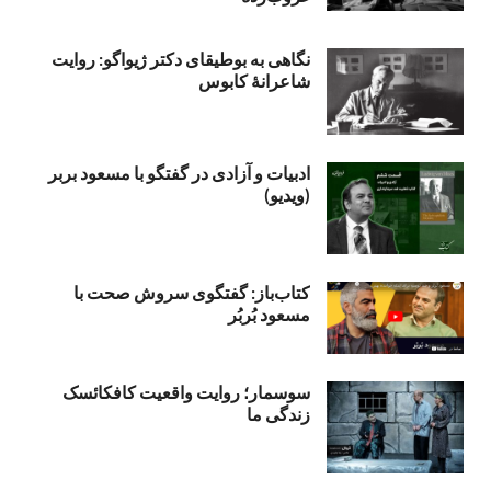
نگاهی به بوطیقای دکتر ژیواگو: روایت
شاعرانۀ کابوس
ادبیات و آزادی در گفتگو با مسعود بربر
(ویدیو)
کتاب‌باز: گفتگوی سروش صحت با
مسعود بُربُر
سوسمار؛ روایت واقعیت کافکائسک
زندگی ما