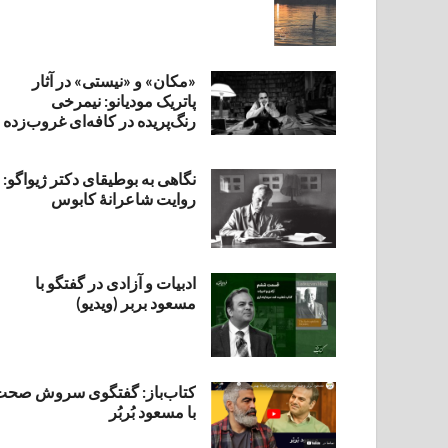
«مکان» و «نیستی» در آثار
پاتریک مودیانو: نیمرخی
رنگ‌پریده در کافه‌ای غروب‌زده
نگاهی به بوطیقای دکتر ژیواگو:
روایت شاعرانۀ کابوس
ادبیات و آزادی در گفتگو با
مسعود بربر (ویدیو)
کتاب‌باز: گفتگوی سروش صحت
با مسعود بُربُر