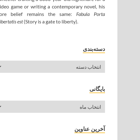
ideo game or writing a contemporary novel, his
ore belief remains the same:
Fabula Porta
ibertatis est
(Story is a gate to liberty).
دسته‌بندی
بایگانی
آخرین عناوین