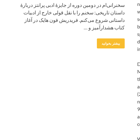
n
سخنرانی‌ام در دومین دوره از جایزۀ ادبی پرانتز دربارۀ
w
داستان تاریخی: سخنم را با نقل قولی خارج از ادبیات
s
داستانی شروع می‌کنم. فریدریش فون هایک در آغاز
b
کتاب هشدارآمیز و …
s
d
بیشتر بخوانید
i
D
M
t
a
(
n
9
a
c
W