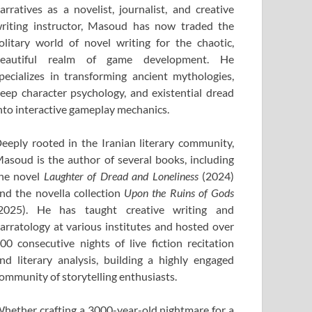
arratives as a novelist, journalist, and creative
riting instructor, Masoud has now traded the
olitary world of novel writing for the chaotic,
eautiful realm of game development. He
pecializes in transforming ancient mythologies,
eep character psychology, and existential dread
nto interactive gameplay mechanics.
eeply rooted in the Iranian literary community,
asoud is the author of several books, including
he novel
Laughter of Dread and Loneliness
(2024)
nd the novella collection
Upon the Ruins of Gods
2025). He has taught creative writing and
arratology at various institutes and hosted over
00 consecutive nights of live fiction recitation
nd literary analysis, building a highly engaged
ommunity of storytelling enthusiasts.
hether crafting a 3000-year-old nightmare for a