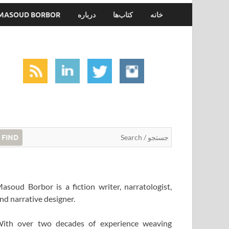
خانه
کتاب‌ها
درباره
MASOUD BORBOR
FIND
asoud Borbor is a fiction writer, narratologist,
nd narrative designer.
ith over two decades of experience weaving