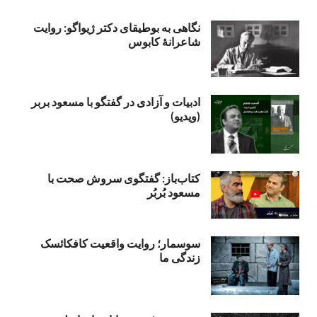
نگاهی به بوطیقای دکتر ژیواگو: روایت
شاعرانۀ کابوس
ادبیات و آزادی در گفتگو با مسعود بربر
(ویدیو)
کتاب‌باز: گفتگوی سروش صحت با
مسعود بُربُر
سوسمار؛ روایت واقعیت کافکائسک
زندگی ما