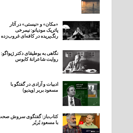
«مکان» و «نیستی» در آثار
پاتریک مودیانو: نیمرخی
رنگ‌پریده در کافه‌ای غروب‌زده
نگاهی به بوطیقای دکتر ژیواگو:
روایت شاعرانۀ کابوس
ادبیات و آزادی در گفتگو با
مسعود بربر (ویدیو)
کتاب‌باز: گفتگوی سروش صحت
با مسعود بُربُر