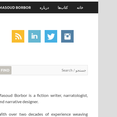
خانه
کتاب‌ها
درباره
MASOUD BORBOR
FIND
asoud Borbor is a fiction writer, narratologist,
nd narrative designer.
ith over two decades of experience weaving