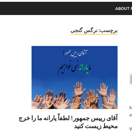
ABOUT 
برچسب:
نرگس گنجی
M
a
آقای رییس جمهور! لطفاً یارانه ما را خرج
محیط زیست کنید
W