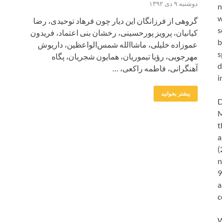
دوشنبه ۹ دی ۱۳۹۲
n
w
گروهی از فرزانگان این دیار چون فرهاد توحیدی، رضا
s
کیانیان، پرویز پورحسینی، رخشان بنی اعتماد، فریدون
b
عموزاده خلیلی، ماشاالله شمس‌الواعظین، داریوش
s
مهرجویی، رؤیا تیموریان، همایون شجریان، پگاه
d
آهنگرانی، فاطمه راکعی، …
i
بیشتر بخوانید
D
M
t
a
(
n
9
a
c
W