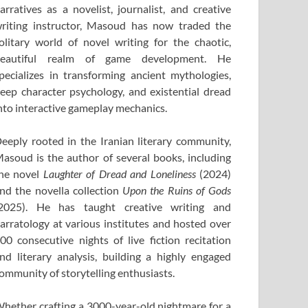
arratives as a novelist, journalist, and creative
riting instructor, Masoud has now traded the
olitary world of novel writing for the chaotic,
eautiful realm of game development. He
pecializes in transforming ancient mythologies,
eep character psychology, and existential dread
nto interactive gameplay mechanics.
eeply rooted in the Iranian literary community,
asoud is the author of several books, including
he novel
Laughter of Dread and Loneliness
(2024)
nd the novella collection
Upon the Ruins of Gods
2025). He has taught creative writing and
arratology at various institutes and hosted over
00 consecutive nights of live fiction recitation
nd literary analysis, building a highly engaged
ommunity of storytelling enthusiasts.
hether crafting a 3000-year-old nightmare for a