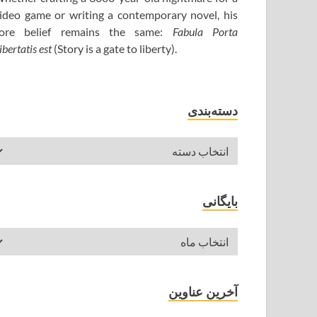
ideo game or writing a contemporary novel, his
ore belief remains the same:
Fabula Porta
ibertatis est
(Story is a gate to liberty).
دسته‌بندی
بایگانی
آخرین عناوین