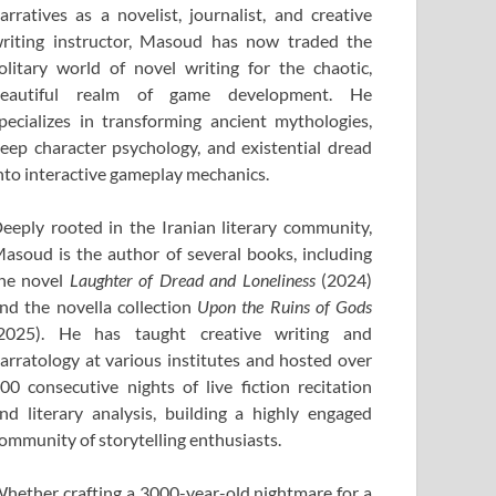
arratives as a novelist, journalist, and creative
riting instructor, Masoud has now traded the
olitary world of novel writing for the chaotic,
eautiful realm of game development. He
pecializes in transforming ancient mythologies,
eep character psychology, and existential dread
nto interactive gameplay mechanics.
eeply rooted in the Iranian literary community,
asoud is the author of several books, including
he novel
Laughter of Dread and Loneliness
(2024)
nd the novella collection
Upon the Ruins of Gods
2025). He has taught creative writing and
arratology at various institutes and hosted over
00 consecutive nights of live fiction recitation
nd literary analysis, building a highly engaged
ommunity of storytelling enthusiasts.
hether crafting a 3000-year-old nightmare for a