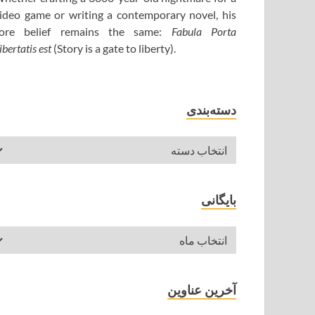
ideo game or writing a contemporary novel, his
ore belief remains the same:
Fabula Porta
ibertatis est
(Story is a gate to liberty).
دسته‌بندی
بایگانی
آخرین عناوین