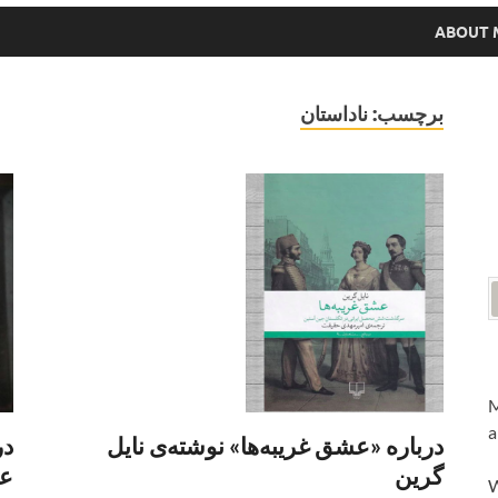
ABOUT 
برچسب:
ناداستان
M
a
درباره «عشق غریبه‌ها» نوشته‌ی نایل
در
گرین
ع
W