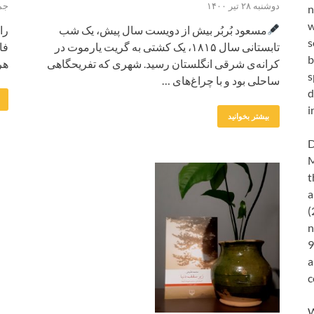
دوشنبه ۲۸ تیر ۱۴۰۰
جمعه ۲۸
n
w
مسعود بُربُر بیش از دویست سال پیش، یک شب
را
s
تابستانی سال ۱۸۱۵، یک کشتی به گریت یارموت در
فا
b
کرانه‌ی شرقی انگلستان رسید. شهری که تفریحگاهی
هر
s
ساحلی بود و با چراغ‌های …
d
i
بیشتر بخوانید
D
M
t
a
(
n
9
a
c
W