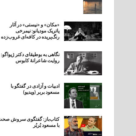
«مکان» و «نیستی» در آثار
پاتریک مودیانو: نیمرخی
رنگ‌پریده در کافه‌ای غروب‌زده
نگاهی به بوطیقای دکتر ژیواگو:
روایت شاعرانۀ کابوس
ادبیات و آزادی در گفتگو با
مسعود بربر (ویدیو)
کتاب‌باز: گفتگوی سروش صحت
با مسعود بُربُر