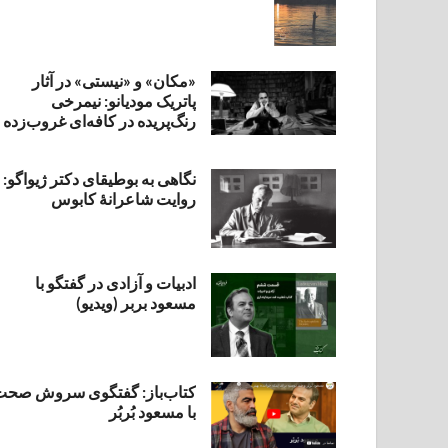
«مکان» و «نیستی» در آثار
پاتریک مودیانو: نیمرخی
رنگ‌پریده در کافه‌ای غروب‌زده
نگاهی به بوطیقای دکتر ژیواگو:
روایت شاعرانۀ کابوس
ادبیات و آزادی در گفتگو با
مسعود بربر (ویدیو)
کتاب‌باز: گفتگوی سروش صحت
با مسعود بُربُر