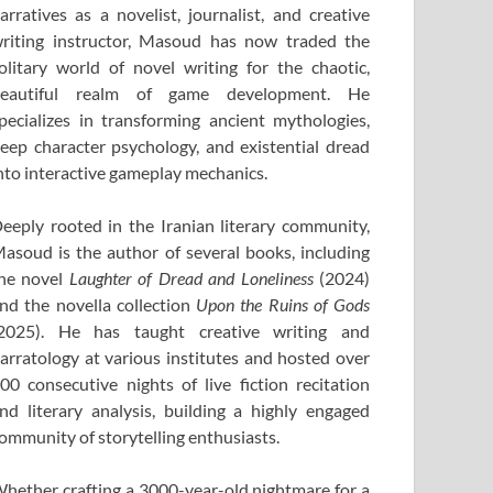
arratives as a novelist, journalist, and creative
riting instructor, Masoud has now traded the
olitary world of novel writing for the chaotic,
eautiful realm of game development. He
pecializes in transforming ancient mythologies,
eep character psychology, and existential dread
nto interactive gameplay mechanics.
eeply rooted in the Iranian literary community,
asoud is the author of several books, including
he novel
Laughter of Dread and Loneliness
(2024)
nd the novella collection
Upon the Ruins of Gods
2025). He has taught creative writing and
arratology at various institutes and hosted over
00 consecutive nights of live fiction recitation
nd literary analysis, building a highly engaged
ommunity of storytelling enthusiasts.
hether crafting a 3000-year-old nightmare for a