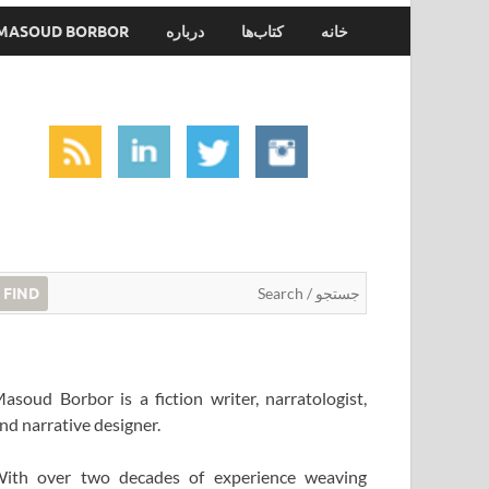
خانه
کتاب‌ها
درباره
MASOUD BORBOR
FIND
asoud Borbor is a fiction writer, narratologist,
nd narrative designer.
ith over two decades of experience weaving