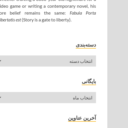
ideo game or writing a contemporary novel, his
ore belief remains the same:
Fabula Porta
ibertatis est
(Story is a gate to liberty).
دسته‌بندی
بایگانی
آخرین عناوین