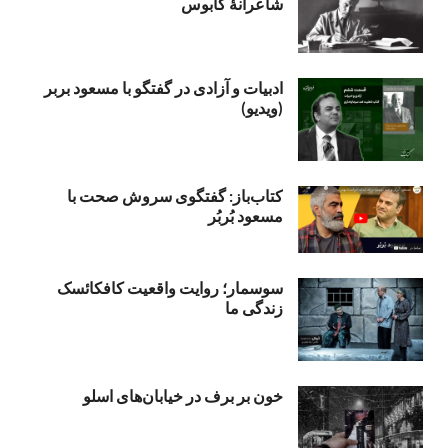
شاعرانۀ کابوس
ادبیات و آزادی در گفتگو با مسعود بربر
(ویدیو)
کتاب‌باز: گفتگوی سروش صحت با
مسعود بُربُر
سوسمار؛ روایت واقعیت کافکائسک
زندگی ما
خون بر برف در خیابان‌های اسلو