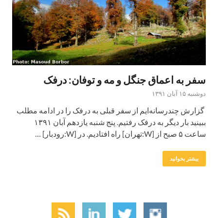
سفر به اعماق جنگل و مه و توفان: درفک
دوشنبه ۱۵ آبان ۱۳۹۱
گزارش چندرسانه‌ایم از سفر قبلی به درفک را در ادامه مطلب
ببینید بار دیگر به درفک رفتیم. پنج شنبه یازدهم آبان ۱۳۹۱
ساعت ۵ صبح از [W:تهران] راه افتادیم. در [W:رودبار] …
بیشتر بخوانید