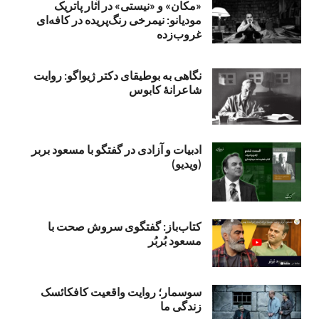
«مکان» و «نیستی» در آثار پاتریک
مودیانو: نیمرخی رنگ‌پریده در کافه‌ای
غروب‌زده
نگاهی به بوطیقای دکتر ژیواگو: روایت
شاعرانۀ کابوس
ادبیات و آزادی در گفتگو با مسعود بربر
(ویدیو)
کتاب‌باز: گفتگوی سروش صحت با
مسعود بُربُر
سوسمار؛ روایت واقعیت کافکائسک
زندگی ما