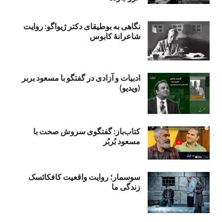
نگاهی به بوطیقای دکتر ژیواگو: روایت
شاعرانۀ کابوس
ادبیات و آزادی در گفتگو با مسعود بربر
(ویدیو)
کتاب‌باز: گفتگوی سروش صحت با
مسعود بُربُر
سوسمار؛ روایت واقعیت کافکائسک
زندگی ما