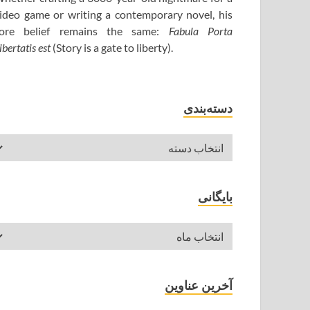
ideo game or writing a contemporary novel, his
ore belief remains the same:
Fabula Porta
ibertatis est
(Story is a gate to liberty).
دسته‌بندی
بایگانی
آخرین عناوین