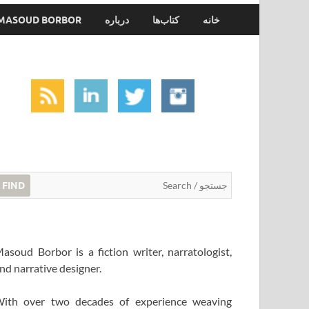
خانه
کتاب‌ها
درباره
MASOUD BORBOR
FIND
asoud Borbor is a fiction writer, narratologist,
nd narrative designer.
ith over two decades of experience weaving