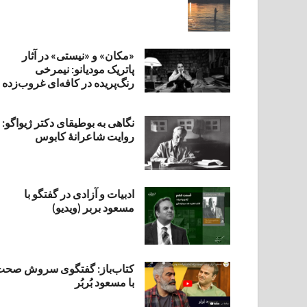
«مکان» و «نیستی» در آثار
پاتریک مودیانو: نیمرخی
رنگ‌پریده در کافه‌ای غروب‌زده
نگاهی به بوطیقای دکتر ژیواگو:
روایت شاعرانۀ کابوس
ادبیات و آزادی در گفتگو با
مسعود بربر (ویدیو)
کتاب‌باز: گفتگوی سروش صحت
با مسعود بُربُر