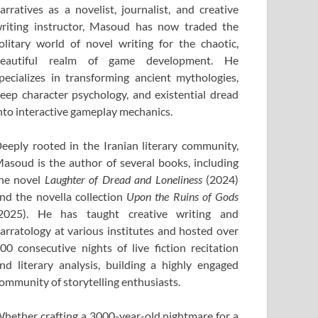
arratives as a novelist, journalist, and creative
riting instructor, Masoud has now traded the
olitary world of novel writing for the chaotic,
eautiful realm of game development. He
pecializes in transforming ancient mythologies,
eep character psychology, and existential dread
nto interactive gameplay mechanics.
eeply rooted in the Iranian literary community,
asoud is the author of several books, including
he novel
Laughter of Dread and Loneliness
(2024)
nd the novella collection
Upon the Ruins of Gods
2025). He has taught creative writing and
arratology at various institutes and hosted over
00 consecutive nights of live fiction recitation
nd literary analysis, building a highly engaged
ommunity of storytelling enthusiasts.
hether crafting a 3000-year-old nightmare for a