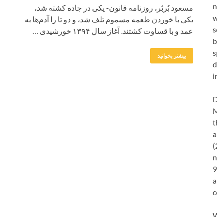
n
مسعود بُربُر، روزنامه قانون- یکی در جاده کشته شد،
w
یکی با خوردن طعمه مسموم تلف شد، و دو تا را آدم‌ها به
s
عمد و با قساوت کشتند. آغاز سال ۱۳۹۴ خورشیدی …
b
s
بیشتر بخوانید
d
i
D
M
t
a
(
n
9
a
c
W