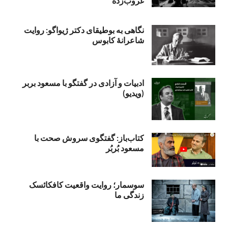
غروب‌زده
نگاهی به بوطیقای دکتر ژیواگو: روایت
شاعرانۀ کابوس
ادبیات و آزادی در گفتگو با مسعود بربر
(ویدیو)
کتاب‌باز: گفتگوی سروش صحت با
مسعود بُربُر
سوسمار؛ روایت واقعیت کافکائسک
زندگی ما