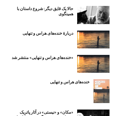
حالا یک قایق دیگر: شروع داستان با
همینگوی
دربارهٔ خنده‌های هراس و تنهایی
«خنده‌های هراس و تنهایی» منتشر شد
خنده‌های هراس و تنهایی
«مکان» و «نیستی» در آثار پاتریک