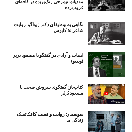
مودیانو: نیمرخی رنگ‌پریده در کافه‌ای
غروب‌زده
نگاهی به بوطیقای دکتر ژیواگو: روایت
شاعرانۀ کابوس
ادبیات و آزادی در گفتگو با مسعود بربر
(ویدیو)
کتاب‌باز: گفتگوی سروش صحت با
مسعود بُربُر
سوسمار؛ روایت واقعیت کافکائسک
زندگی ما