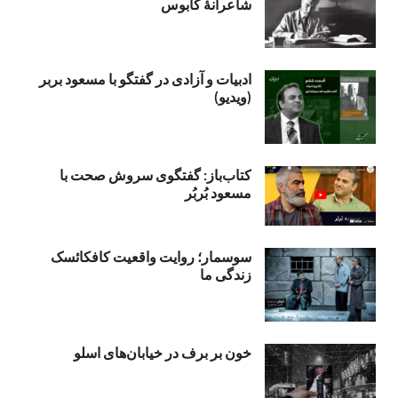
شاعرانۀ کابوس
ادبیات و آزادی در گفتگو با مسعود بربر
(ویدیو)
کتاب‌باز: گفتگوی سروش صحت با
مسعود بُربُر
سوسمار؛ روایت واقعیت کافکائسک
زندگی ما
خون بر برف در خیابان‌های اسلو