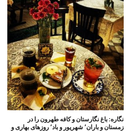
نگاره: باغ نگارستان و کافه طهرون را در
زمستان و باران٬ شهریور و باد٬ روزهای بهاری و