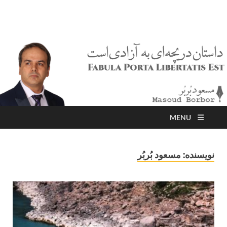
مسعود بُربُر
Masoud Borbor
MENU
نویسنده:
مسعود بُربُر