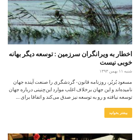
اخطار به ویرانگران سرزمین : توسعه د‌یگر بهانه
خوبی نیست
شنبه ۱۱ بهمن ۱۳۹۳
مسعود‌ بُربُر، روزنامه قانون- گرد‌شگری را صنعت آیند‌ه جهان
نامید‌ه‌اند‌ و این جهان برخلاف اغلب موارد‌ این‌چنینی د‌رباره جهان
توسعه نیافته و رو به توسعه نیز صد‌ق می‌کند‌ و اتفاقا برای …
بیشتر بخوانید