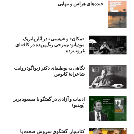
خنده‌های هراس و تنهایی
«مکان» و «نیستی» در آثار پاتریک
مودیانو: نیمرخی رنگ‌پریده در کافه‌ای
غروب‌زده
نگاهی به بوطیقای دکتر ژیواگو: روایت
شاعرانۀ کابوس
ادبیات و آزادی در گفتگو با مسعود بربر
(ویدیو)
کتاب‌باز: گفتگوی سروش صحت با