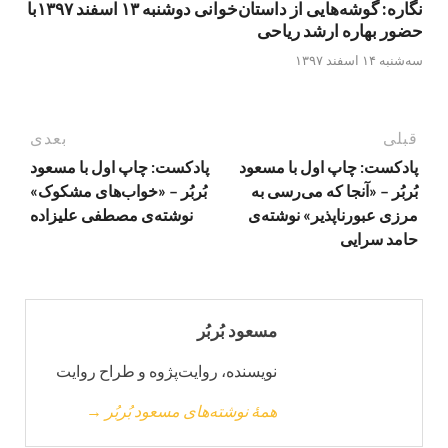
نگاره: گوشه‌هایی از داستان‌خوانی دوشنبه ۱۳ اسفند ۱۳۹۷با
حضور بهاره ارشد ریاحی
سه‌شنبه ۱۴ اسفند ۱۳۹۷
قبلی
بعدی
پادکست: چاپ اول با مسعود
پادکست: چاپ اول با مسعود
بُربُر – «آنجا که می‌رسی به
بُربُر – «خواب‌های مشکوک»
مرزی عبورناپذیر» نوشته‌ی
نوشته‌ی مصطفی علیزاده
حامد سرایی
مسعود بُربُر
نویسنده، روایت‌پژوه و طراح روایت
همهٔ نوشته‌های مسعود بُربُر →