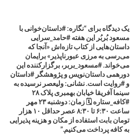
یک دیدگاه برای “نگاره: #داستان‌خوانی با
مسعود بُربُر این هفته #حامد_سرایی
داستان‌هایی از کتاب تازه‌اش «آنجا که
می‌رسی به مرزی عبورناپذیر» برایمان
می‌خواند. #مسعود_بربر، برگزارکننده این
دورهمی داستان‌نویس و پژوهشگر #داستان
و #روایت است. نشانی: ولیعصر نرسیده به
سینما آفریقا خیابان بهمبری پلاک ۲۸
#کافه_ستاره 🗓 زمان: دوشنبه ۲۳ مهر
ساعت ۶:۳۰ تا ۸:۳۰ عصر حداقل ۱۰ هزار
تومان بابت استفاده از مکان و هزینه پذیرایی
به کافه پرداخت می‌کنیم.”