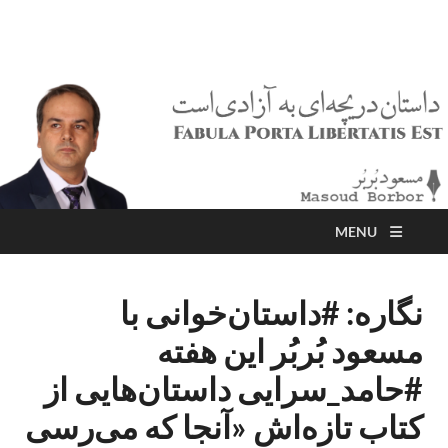
مسعود بُربُر
Masoud Borbor
MENU
نگاره: #داستان‌خوانی با
مسعود بُربُر این هفته
#حامد_سرایی داستان‌هایی از
کتاب تازه‌اش «آنجا که می‌رسی