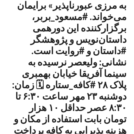
به مرزی عبورناپذیر» برایمان
می‌خواند. #مسعود_بربر،
برگزارکننده این دورهمی
داستان‌نویس و پژوهشگر
#داستان و #روایت است.
نشانی: ولیعصر نرسیده به
سینما آفریقا خیابان بهمبری
پلاک ۲۸ #کافه_ستاره 🗓 زمان:
دوشنبه ۲۳ مهر ساعت ۶:۳۰ تا
۸:۳۰ عصر حداقل ۱۰ هزار
تومان بابت استفاده از مکان و
هزینه پذیرایی به کافه پرداخت