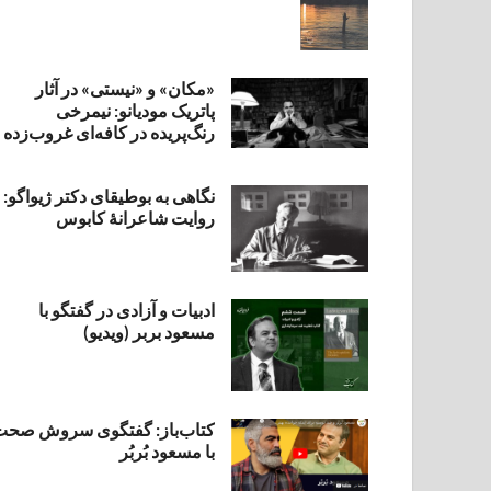
«مکان» و «نیستی» در آثار
پاتریک مودیانو: نیمرخی
رنگ‌پریده در کافه‌ای غروب‌زده
نگاهی به بوطیقای دکتر ژیواگو:
روایت شاعرانۀ کابوس
ادبیات و آزادی در گفتگو با
مسعود بربر (ویدیو)
کتاب‌باز: گفتگوی سروش صحت
با مسعود بُربُر