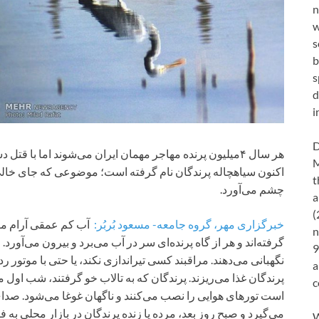
n
w
s
b
s
d
i
D
هر سال ۴میلیون پرنده مهاجر مهمان ایران می‌شوند اما با ق
M
اکنون سیاهچاله پرندگان نام گرفته است؛ موضوعی که جای خالی
t
چشم می‌آورد.
a
(
خبرگزاری مهر، گروه جامعه- مسعود بُربُر:
آب کم عمقی آرام موج م
n
گرفته‌اند و هر از گاه پرنده‌ای سر در آب می‌برد و بیرون می‌آورد.
9
نگهبانی می‌دهند. مراقبند کسی تیراندازی نکند، یا حتی با موتور 
a
پرندگان غذا می‌ریزند. پرندگان که به تالاب خو گرفتند، شب اول 
c
است تورهای هوایی را نصب می‌کنند و ناگهان غوغا می‌شود. صدای
می‌گیرد و صبح روز بعد، مرده یا زنده پرندگان در بازار محلی به
W