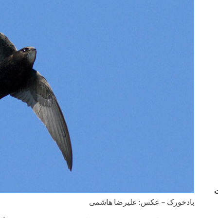
بادخورک – عکس: علیرضا هاشمی