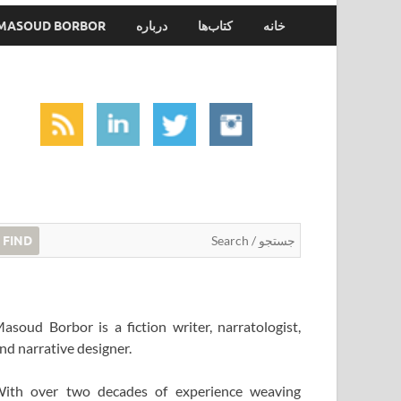
خانه
کتاب‌ها
درباره
MASOUD BORBOR
FIND
asoud Borbor is a fiction writer, narratologist,
nd narrative designer.
ith over two decades of experience weaving