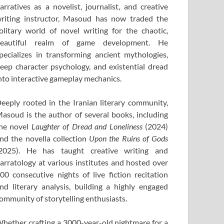
arratives as a novelist, journalist, and creative
riting instructor, Masoud has now traded the
olitary world of novel writing for the chaotic,
eautiful realm of game development. He
pecializes in transforming ancient mythologies,
eep character psychology, and existential dread
nto interactive gameplay mechanics.
eeply rooted in the Iranian literary community,
asoud is the author of several books, including
he novel
Laughter of Dread and Loneliness
(2024)
nd the novella collection
Upon the Ruins of Gods
2025). He has taught creative writing and
arratology at various institutes and hosted over
00 consecutive nights of live fiction recitation
nd literary analysis, building a highly engaged
ommunity of storytelling enthusiasts.
hether crafting a 3000-year-old nightmare for a