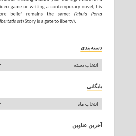
ideo game or writing a contemporary novel, his
ore belief remains the same:
Fabula Porta
ibertatis est
(Story is a gate to liberty).
دسته‌بندی
بایگانی
آخرین عناوین