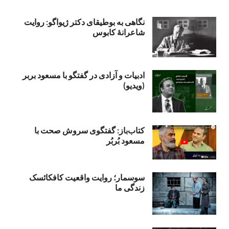
نگاهی به بوطیقای دکتر ژیواگو: روایت
شاعرانۀ کابوس
ادبیات و آزادی در گفتگو با مسعود بربر
(ویدیو)
کتاب‌باز: گفتگوی سروش صحت با
مسعود بُربُر
سوسمار؛ روایت واقعیت کافکائسک
زندگی ما