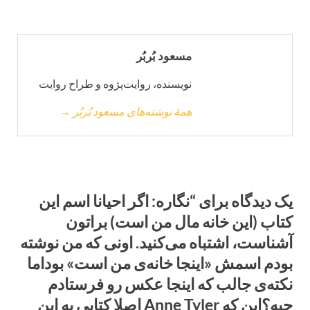
مسعود بُربُر
نویسنده، روایت‌پژوه و طراح روایت
همهٔ نوشته‌های مسعود بُربُر →
یک دیدگاه برای “نگاره: اگر احیانا اسم این
کتاب (این خانه مال من است) براتون
آشناست، اشتباه می‌کنید. اونی که من نوشته
بودم اسمش «اینجا خانه‌ی من است» بوداما
نکته‌ی جالب که اینجا عکس رو فرستادم
چیه؟این که Anne Tyler اصلا کتابی به این