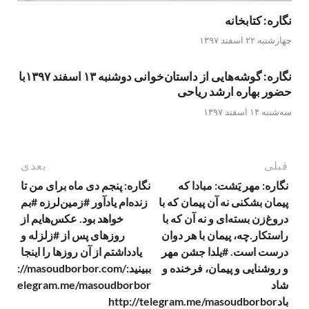
نگاره: کتابخانه
چهارشنبه ۲۲ اسفند ۱۳۹۷
نگاره: گوشه‌هایی از داستان‌خوانی دوشنبه ۱۳ اسفند ۱۳۹۷با
حضور بهاره ارشد ریاحی
سه‌شنبه ۱۴ اسفند ۱۳۹۷
قبلی
بعدی
نگاره: مهر یَشت: مبادا که
نگاره: پنجم دی ماه برای من تا
پیمان بشکنی نه آن پیمان که با
زنده‌ام یادآور #زمین‌لرزه #بم
دروغ‌زن بسته‌ای و نه آن که با
خواهد بود. عکس‌هایم از
راستکار.چه، پیمان با هر دوان
روزهای پس از #زلزله و
درست است. #یلدا جشن مهر
یادداشتم از آن روزها را اینجا
و روشنایی و پیمان، فرخنده و
ببینید:https://masoudborbor.com
شاد
p://telegram.me/masoudborbor
بادhttp://telegram.me/masoudborbor