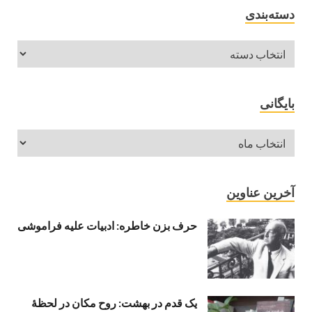
دسته‌بندی
بایگانی
آخرین عناوین
حرف بزن خاطره: ادبیات علیه فراموشی
یک قدم در بهشت: روح مکان در لحظهٔ