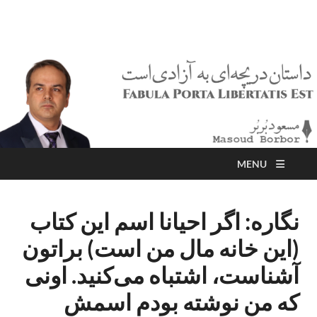
مسعود بُربُر
Masoud Borbor
MENU
نگاره: اگر احیانا اسم این کتاب
(این خانه مال من است) براتون
آشناست، اشتباه می‌کنید. اونی
که من نوشته بودم اسمش