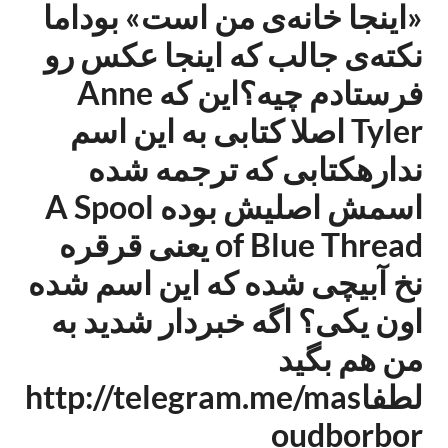
«اینجا خانه‌ی من است» بوداما
نکته‌ی جالب که اینجا عکس رو
فرستادم چیه؟این که Anne
Tyler اصلا کتابی به این اسم
ندارهکتابی که ترجمه شده
اسمش اصلیش بوده A Spool
of Blue Thread یعنی قرقره
نخ آبیچی شده که این اسم شده
اون یکی؟ اگه خبردار شدید به
من هم بگید
لطفاhttp://telegram.me/mas
oudborbor