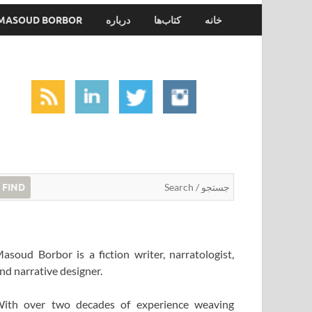
خانه
کتاب‌ها
درباره
MASOUD BORBOR
FIND
asoud Borbor is a fiction writer, narratologist,
nd narrative designer.
ith over two decades of experience weaving