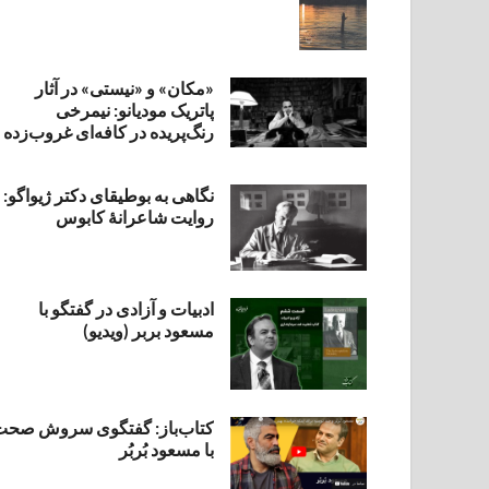
«مکان» و «نیستی» در آثار
پاتریک مودیانو: نیمرخی
رنگ‌پریده در کافه‌ای غروب‌زده
نگاهی به بوطیقای دکتر ژیواگو:
روایت شاعرانۀ کابوس
ادبیات و آزادی در گفتگو با
مسعود بربر (ویدیو)
کتاب‌باز: گفتگوی سروش صحت
با مسعود بُربُر