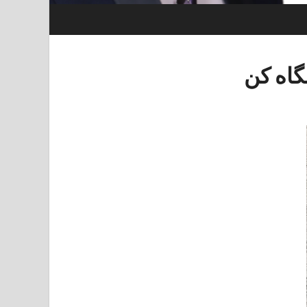
گاه کن