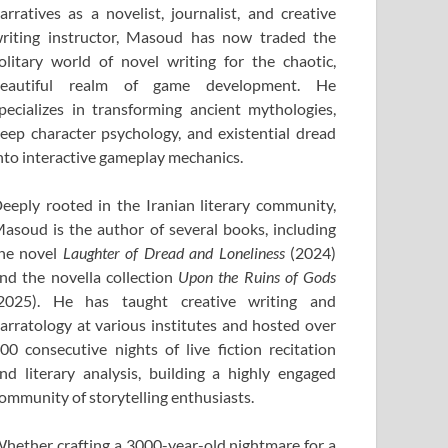
arratives as a novelist, journalist, and creative
riting instructor, Masoud has now traded the
olitary world of novel writing for the chaotic,
eautiful realm of game development. He
pecializes in transforming ancient mythologies,
eep character psychology, and existential dread
nto interactive gameplay mechanics.
eeply rooted in the Iranian literary community,
asoud is the author of several books, including
he novel
Laughter of Dread and Loneliness
(2024)
nd the novella collection
Upon the Ruins of Gods
2025). He has taught creative writing and
arratology at various institutes and hosted over
00 consecutive nights of live fiction recitation
nd literary analysis, building a highly engaged
ommunity of storytelling enthusiasts.
hether crafting a 3000-year-old nightmare for a