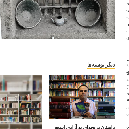
n
w
s
b
s
d
i
D
دیگر نوشته‌ها
M
t
a
(
n
9
a
c
داستان دریچه‌ای به آزادی است
W