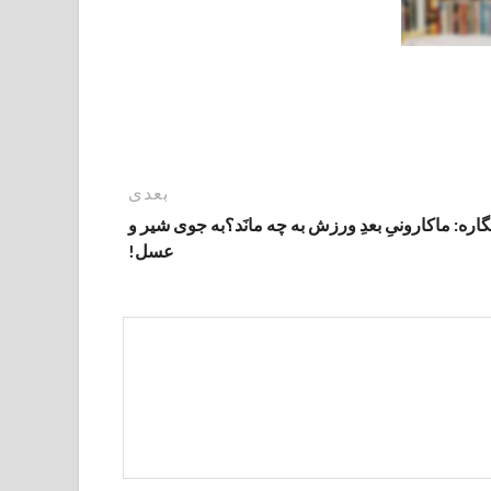
بعدی
گاره: ماکارونیِ بعدِ ورزش به چه مانَد؟به جوی شیر و
عسل!