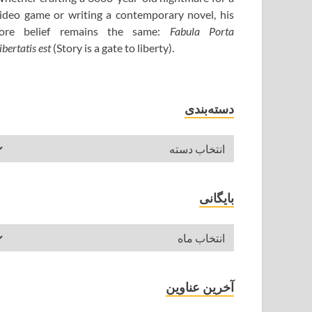
ideo game or writing a contemporary novel, his
ore belief remains the same:
Fabula Porta
ibertatis est
(Story is a gate to liberty).
دسته‌بندی
بایگانی
آخرین عناوین