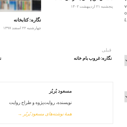
v
پنجشنبه ۲۱ اردیبهشت ۱۴۰۲
c
نگاره: کتابخانه
L
چهارشنبه ۲۲ اسفند ۱۳۹۷
قبلی
نگاره: غروب بام خانه
ن
مسعود بُربُر
نویسنده، روایت‌پژوه و طراح روایت
همهٔ نوشته‌های مسعود بُربُر →