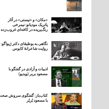
«مکان» و «نیستی» در آثار
پاتریک مودیانو: نیمرخی
رنگ‌پریده در کافه‌ای غروب‌زده
نگاهی به بوطیقای دکتر ژیواگو:
روایت شاعرانۀ کابوس
ادبیات و آزادی در گفتگو با
مسعود بربر (ویدیو)
کتاب‌باز: گفتگوی سروش صحت
با مسعود بُربُر