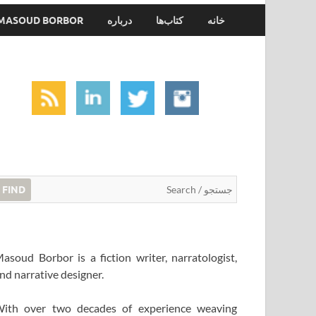
خانه
کتاب‌ها
درباره
MASOUD BORBOR
FIND
asoud Borbor is a fiction writer, narratologist,
nd narrative designer.
ith over two decades of experience weaving