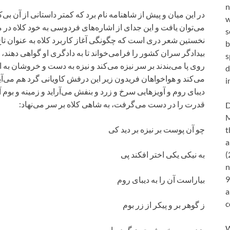
n
در این میان و پیش از شاهنامه نام برد که کمتر داستانی از آن بی
w
می‌توان یافت و این جدای از اشاره‌های فردوسی به خود کلاه د
s
نخستین شعر دری است که چگونگی آغاز کاربرد کلاه به عنوان تا
b
بیدادگر سران کشور را فرامی‌خواند تا به دادگری او گواهی دهند،
s
روی پا می‌بندند بر سر نیزه می‌کند و نیزه به دست و خروشان به
d
می‌کند و هواخواهان فریدون زیر این درفش کاویانی گرد هم می‌آی
i
دیبای روم و آویزهایی سرخ و زرد و بنفش می‌آراید و زمینه و بوم آ
قدرت را در دست می‌گرفت، به شاهی کلاه بر سر می‌نهاد:
D
M
چو آن پوست بر نیزه بر دید کی
t
a
به نیکی یکی اختر افکند پی
(
n
9
بیاراست آن را به دیبای روم
a
c
ز گوهر بر و پیکر از زر بوم
W
بزد بر سر خویش چون گرد ماه