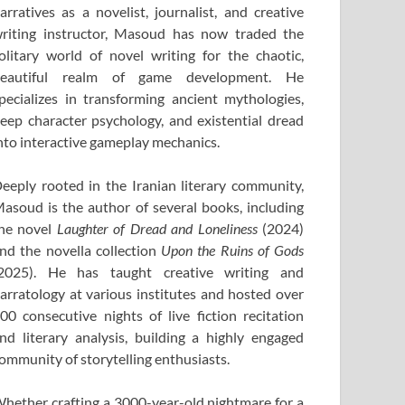
arratives as a novelist, journalist, and creative
riting instructor, Masoud has now traded the
olitary world of novel writing for the chaotic,
eautiful realm of game development. He
pecializes in transforming ancient mythologies,
eep character psychology, and existential dread
nto interactive gameplay mechanics.
eeply rooted in the Iranian literary community,
asoud is the author of several books, including
he novel
Laughter of Dread and Loneliness
(2024)
nd the novella collection
Upon the Ruins of Gods
2025). He has taught creative writing and
arratology at various institutes and hosted over
00 consecutive nights of live fiction recitation
nd literary analysis, building a highly engaged
ommunity of storytelling enthusiasts.
hether crafting a 3000-year-old nightmare for a