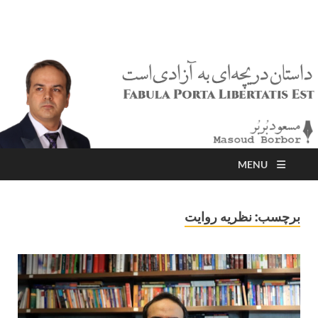
مسعود بُربُر
Masoud Borbor
MENU
برچسب:
نظریه روایت