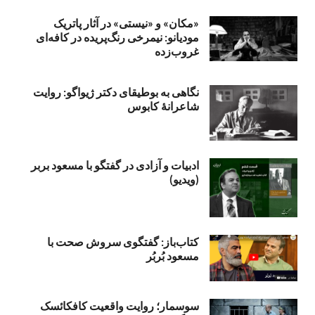
«مکان» و «نیستی» در آثار پاتریک
مودیانو: نیمرخی رنگ‌پریده در کافه‌ای
غروب‌زده
نگاهی به بوطیقای دکتر ژیواگو: روایت
شاعرانۀ کابوس
ادبیات و آزادی در گفتگو با مسعود بربر
(ویدیو)
کتاب‌باز: گفتگوی سروش صحت با
مسعود بُربُر
سوسمار؛ روایت واقعیت کافکائسک