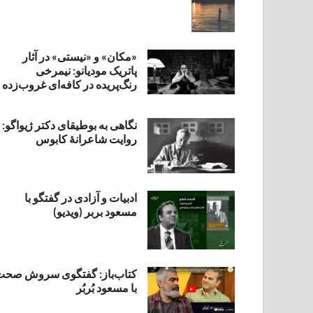
«مکان» و «نیستی» در آثار
پاتریک مودیانو: نیمرخی
رنگ‌پریده در کافه‌ای غروب‌زده
نگاهی به بوطیقای دکتر ژیواگو:
روایت شاعرانۀ کابوس
ادبیات و آزادی در گفتگو با
مسعود بربر (ویدیو)
کتاب‌باز: گفتگوی سروش صحت
با مسعود بُربُر