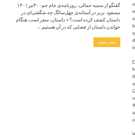
n
گفتگو از سمیه جمالی، روزنامه‌ی جام جم- ۳۰تیر۱۴۰۱
w
مسعود بربر در آستانه‌ی چهل‌سالگ چه شگفتی‌ای در
s
داستان کشف کرده است؟ + داستان، سفر است. هنگام
b
خواندن داستان از فضایی که در آن هستیم …
s
d
بیشتر بخوانید
i
D
M
t
a
(
n
9
a
c
W