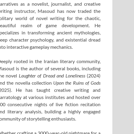
arratives as a novelist, journalist, and creative
riting instructor, Masoud has now traded the
olitary world of novel writing for the chaotic,
eautiful realm of game development. He
pecializes in transforming ancient mythologies,
eep character psychology, and existential dread
nto interactive gameplay mechanics.
eeply rooted in the Iranian literary community,
asoud is the author of several books, including
he novel
Laughter of Dread and Loneliness
(2024)
nd the novella collection
Upon the Ruins of Gods
2025). He has taught creative writing and
arratology at various institutes and hosted over
00 consecutive nights of live fiction recitation
nd literary analysis, building a highly engaged
ommunity of storytelling enthusiasts.
hether crafting a 3000-year-old nightmare for a