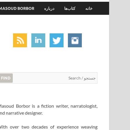
خانه
کتاب‌ها
درباره
MASOUD BORBOR
FIND
asoud Borbor is a fiction writer, narratologist,
nd narrative designer.
ith over two decades of experience weaving