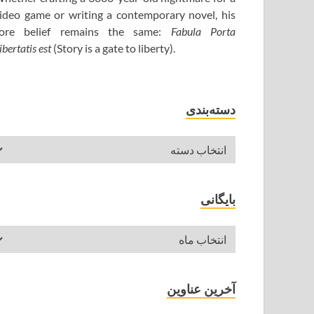
ideo game or writing a contemporary novel, his
ore belief remains the same:
Fabula Porta
ibertatis est
(Story is a gate to liberty).
دسته‌بندی
بایگانی
آخرین عناوین