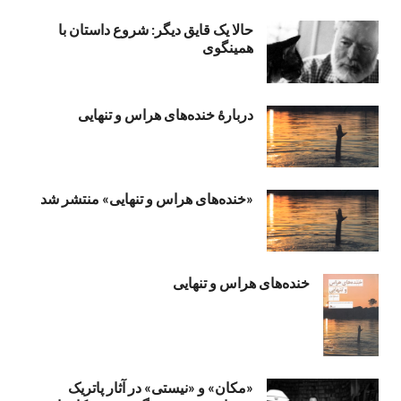
حالا یک قایق دیگر: شروع داستان با
همینگوی
دربارهٔ خنده‌های هراس و تنهایی
«خنده‌های هراس و تنهایی» منتشر شد
خنده‌های هراس و تنهایی
«مکان» و «نیستی» در آثار پاتریک