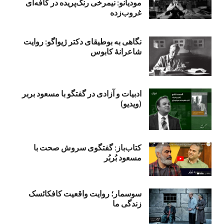
مودیانو: نیمرخی رنگ‌پریده در کافه‌ای
غروب‌زده
نگاهی به بوطیقای دکتر ژیواگو: روایت
شاعرانۀ کابوس
ادبیات و آزادی در گفتگو با مسعود بربر
(ویدیو)
کتاب‌باز: گفتگوی سروش صحت با
مسعود بُربُر
سوسمار؛ روایت واقعیت کافکائسک
زندگی ما