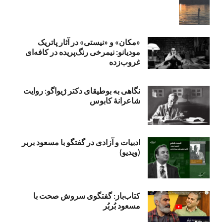
«مکان» و «نیستی» در آثار پاتریک
مودیانو: نیمرخی رنگ‌پریده در کافه‌ای
غروب‌زده
نگاهی به بوطیقای دکتر ژیواگو: روایت
شاعرانۀ کابوس
ادبیات و آزادی در گفتگو با مسعود بربر
(ویدیو)
کتاب‌باز: گفتگوی سروش صحت با
مسعود بُربُر