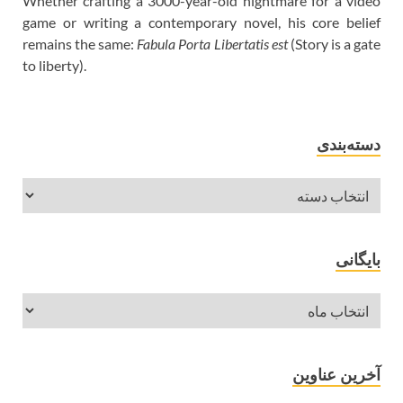
Whether crafting a 3000-year-old nightmare for a video
game or writing a contemporary novel, his core belief
remains the same:
Fabula Porta Libertatis est
(Story is a gate
to liberty).
دسته‌بندی
بایگانی
آخرین عناوین