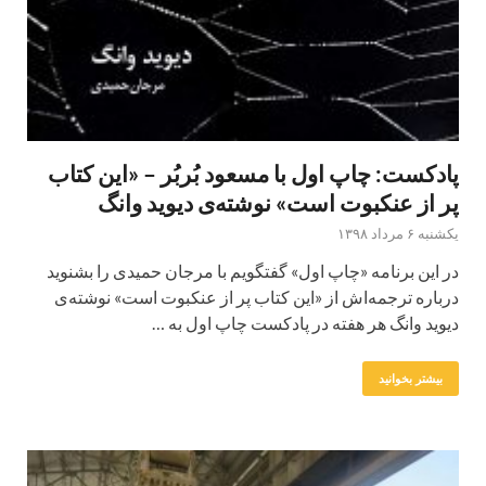
پادکست: چاپ اول با مسعود بُربُر – «این کتاب
پر از عنکبوت است» نوشته‌ی دیوید وانگ
یکشنبه ۶ مرداد ۱۳۹۸
در این برنامه «چاپ اول» گفتگویم با مرجان حمیدی را بشنوید
درباره ترجمه‌اش از «این کتاب پر از عنکبوت است» نوشته‌ی
دیوید وانگ هر هفته در پادکست چاپ اول به …
بیشتر بخوانید