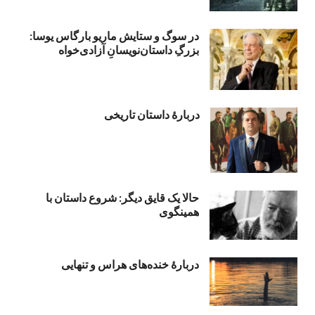
در سوگ و ستایش ماریو بارگاس یوسا:
بزرگِ داستان‌نویسانِ آزادی‌خواه
دربارۀ داستان تاریخی
حالا یک قایق دیگر: شروع داستان با
همینگوی
دربارهٔ خنده‌های هراس و تنهایی