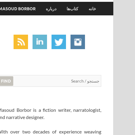
خانه
کتاب‌ها
درباره
MASOUD BORBOR
FIND
asoud Borbor is a fiction writer, narratologist,
nd narrative designer.
ith over two decades of experience weaving