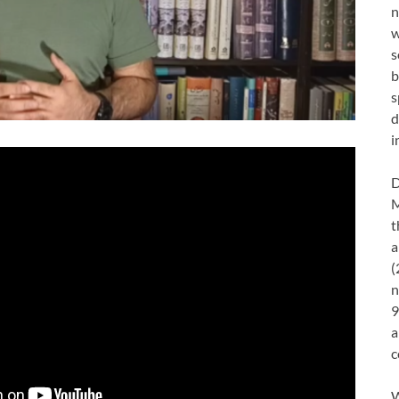
n
w
s
b
s
d
i
D
M
t
a
(
n
9
a
c
W