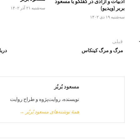
ادبیات و آزادی در گفتگو با مسعود
بربر (ویدیو)
سه‌شنبه ۲۱ آذر ۱۴۰۲
سه‌شنبه ۱۹ دی ۱۴۰۲
قبلی
مرگ و مرگ کینکاس
دربا
مسعود بُربُر
نویسنده، روایت‌پژوه و طراح روایت
همهٔ نوشته‌های مسعود بُربُر →