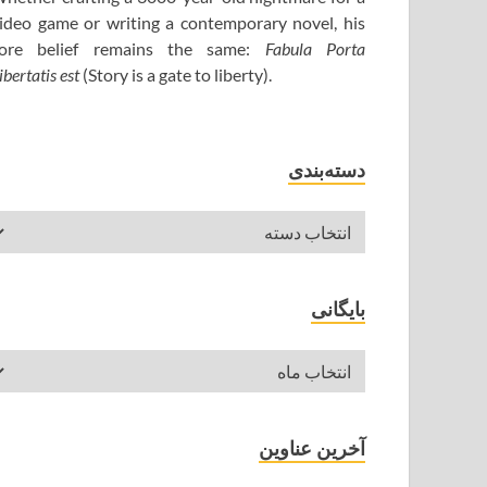
ideo game or writing a contemporary novel, his
ore belief remains the same:
Fabula Porta
ibertatis est
(Story is a gate to liberty).
دسته‌بندی
بایگانی
آخرین عناوین