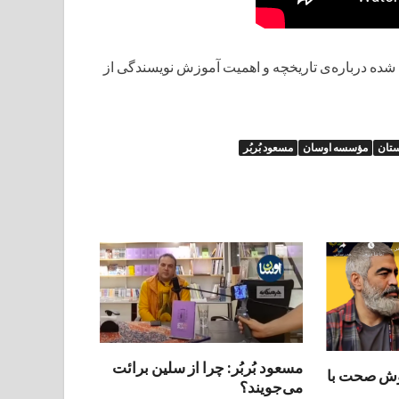
شده درباره‌ی تاریخچه و اهمیت آموزش نویسندگی از
ستان
مؤسسه اوسان
مسعود بُربُر
مسعود بُربُر: چرا از سلین برائت
وش صحت با
می‌جویند؟