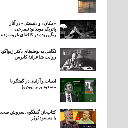
«مکان» و «نیستی» در آثار
پاتریک مودیانو: نیمرخی
رنگ‌پریده در کافه‌ای غروب‌زده
نگاهی به بوطیقای دکتر ژیواگو:
روایت شاعرانۀ کابوس
ادبیات و آزادی در گفتگو با
مسعود بربر (ویدیو)
کتاب‌باز: گفتگوی سروش صحت
با مسعود بُربُر