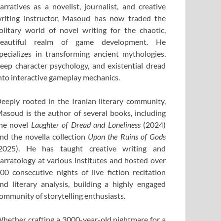
arratives as a novelist, journalist, and creative
riting instructor, Masoud has now traded the
olitary world of novel writing for the chaotic,
eautiful realm of game development. He
pecializes in transforming ancient mythologies,
eep character psychology, and existential dread
nto interactive gameplay mechanics.
eeply rooted in the Iranian literary community,
asoud is the author of several books, including
he novel
Laughter of Dread and Loneliness
(2024)
nd the novella collection
Upon the Ruins of Gods
2025). He has taught creative writing and
arratology at various institutes and hosted over
00 consecutive nights of live fiction recitation
nd literary analysis, building a highly engaged
ommunity of storytelling enthusiasts.
hether crafting a 3000-year-old nightmare for a